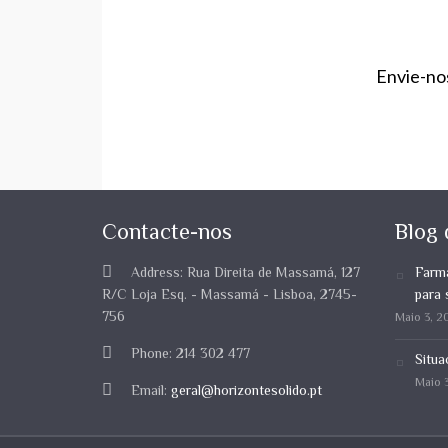
Envie-no
Contacte-nos
Blog 
Address:
Rua Direita de Massamá, 127
Farmá
R/C Loja Esq. - Massamá - Lisboa, 2745-
para 
756
Maio 3, 2
Phone:
214 302 477
Situa
Maio 3
Email:
geral@horizontesolido.pt